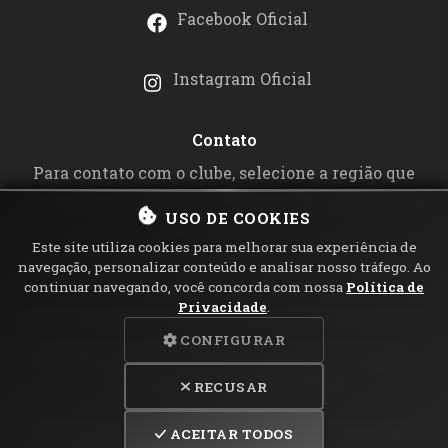
Facebook Oficial
Instagram Oficial
Contato
Para contato com o clube, selecione a região que
deseja fazer contato no
mapa acima
e preencha o
USO DE COOKIES
formulário.
Este site utiliza cookies para melhorar sua experiência de
navegação, personalizar conteúdo e analisar nosso tráfego. Ao
continuar navegando, você concorda com nossa
Política de
Privacidade
.
CONFIGURAR
© 1989 -
2026
Abutre's MC - Raça em Extinção.
Todos os direitos reservados.
RECUSAR
Visitantes:
694276
Política de Privacidade
| Desenvolvido pelo Escudado
Punk - ES
ACEITAR TODOS