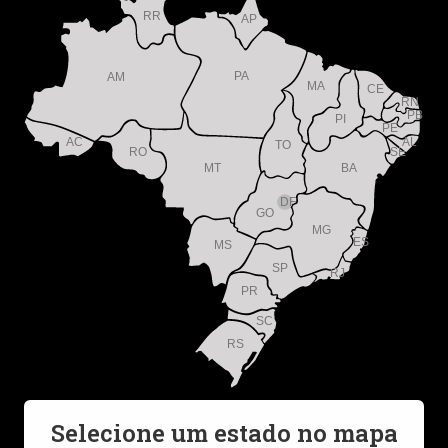
RR
AP
PA
AM
MA
CE
RN
PB
PI
PE
AC
AL
TO
RO
SE
MT
BA
DF
GO
MG
ES
MS
SP
RJ
PR
SC
RS
Selecione um estado no mapa