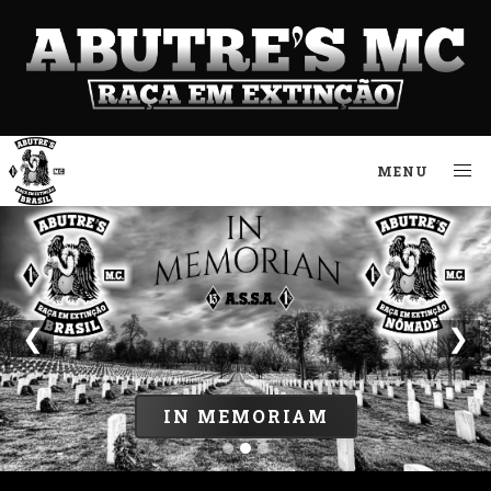
MENU
❮
❯
IN MEMORIAM